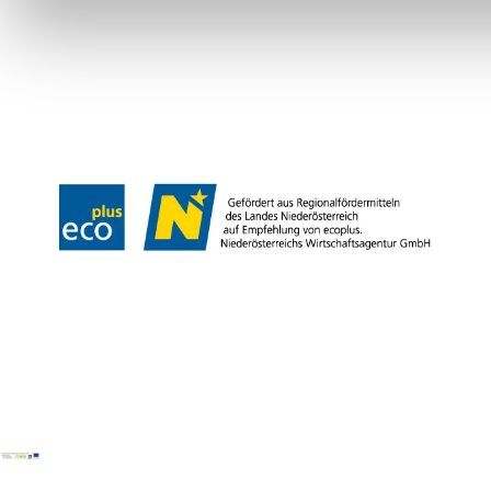
Partner
Presse
Gruppenreisen
Newsletter
Podcast
Karriere
Gemeindeservices
Reise- und Stornobedingungen
Impressum
Datenschutz
LEADER
Haftungsausschluss
Copyright ©