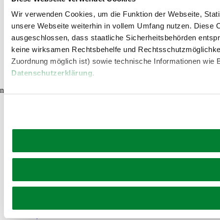
Wir verwenden Cookies, um die Funktion der Webseite, Statis
Umgebung erkunden
unsere Webseite weiterhin in vollem Umfang nutzen. Diese Co
ausgeschlossen, dass staatliche Sicherheitsbehörden entspr
Ausflugsziele, Hotels, Touren und mehr
keine wirksamen Rechtsbehelfe und Rechtsschutzmöglichkei
Zuordnung möglich ist) sowie technische Informationen wie B
Suchradius
10 km
20 km
Datenschutzerklärung
.
null
Urlaubsservice
Haben Sie Fragen? Wir helfen Ihnen gerne weiter.
+43 2822 54109
info@waldviertel.at
Prospekt bestellen
Newsletter abonnieren