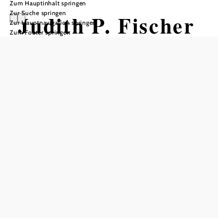
Zum Hauptinhalt springen
Zur Suche springen
Judith P. Fischer
Zur Hauptnavigation springen
Zum Footer springen
- ’In situ’
Galerie Blaugelbezwettl, 3910 Zwettl-Niederösterreich