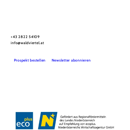
Urlaubsservice
Haben Sie Fragen? Wir helfen Ihnen gerne weiter.
+43 2822 54109
info@waldviertel.at
Prospekt bestellen
Newsletter abonnieren
Partner
Presse
Gruppenreisen
Newsletter
Podcast
Karriere
Gemeindeservices
Reise- und Stornobedingungen
Impressum
Datenschutz
LEADER
Haftungsausschluss