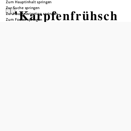
Zum Hauptinhalt springen
Zur Suche springen
"Karpfenfrühsch
Zur Hauptnavigation springen
Zum Footer springen
oppen"
Dorfzentrum Schönau, 3874 Litschau