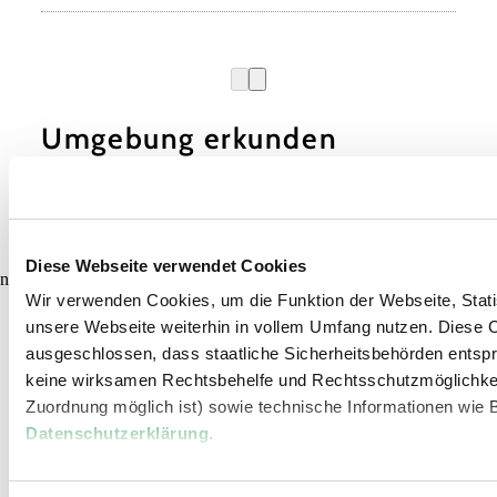
Umgebung erkunden
Ausflugsziele, Hotels, Touren und mehr
Suchradius
10 km
20 km
Diese Webseite verwendet Cookies
null
Wir verwenden Cookies, um die Funktion der Webseite, Statis
unsere Webseite weiterhin in vollem Umfang nutzen. Diese Co
ausgeschlossen, dass staatliche Sicherheitsbehörden entspr
keine wirksamen Rechtsbehelfe und Rechtsschutzmöglichkei
Zuordnung möglich ist) sowie technische Informationen wie B
Urlaubsservice
Datenschutzerklärung
.
Haben Sie Fragen? Wir helfen Ihnen gerne weiter.
+43 2822 54109
info@waldviertel.at