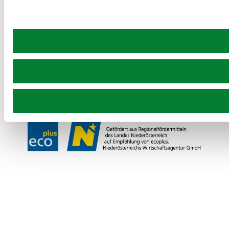
Prospekt bestellen
Newsletter abonnieren
Partner
Presse
Gruppenreisen
Newsletter
Podcast
Karriere
Gemeindeservices
Reise- und Stornobedingungen
Impressum
Datenschutz
LEADER
Haftungsausschluss
Copyright ©