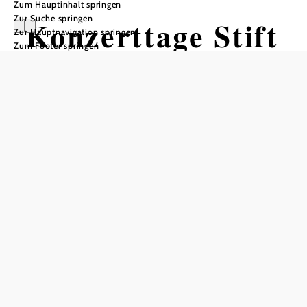
Zum Hauptinhalt springen
Zur Suche springen
Konzerttage Stift
Zur Hauptnavigation springen
Zum Footer springen
Zwettl:
BEETHOVEN
200!
Stift Zwettl, 3910 Zwettl Stift