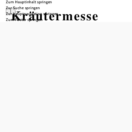
Zum Hauptinhalt springen
Zur Suche springen
Kräutermesse
Zur Hauptnavigation springen
Zum Footer springen
Gottesdienst mit Kräutersegnung
Pfarrkirche Bad Traunstein, 3632 Bad Traunstein