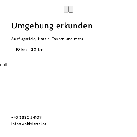
Umgebung erkunden
Ausflugsziele, Hotels, Touren und mehr
Suchradius
10 km
20 km
null
Urlaubsservice
Haben Sie Fragen? Wir helfen Ihnen gerne weiter.
+43 2822 54109
info@waldviertel.at