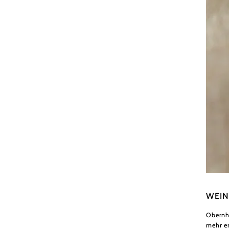
Famili
WEIN
Obernh
mehr e