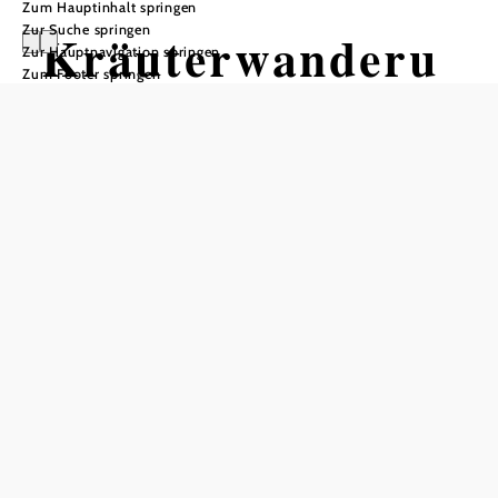
Zum Hauptinhalt springen
Zur Suche springen
Kräuterwanderu
Zur Hauptnavigation springen
Zum Footer springen
ng
"Herbstkräuter"
, Region Krems
an der Donau /
Straß im
Straßertale
Entdecke die Kräuter in der