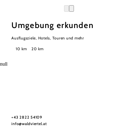
Umgebung erkunden
Ausflugsziele, Hotels, Touren und mehr
Suchradius
10 km
20 km
null
Urlaubsservice
Haben Sie Fragen? Wir helfen Ihnen gerne weiter.
+43 2822 54109
info@waldviertel.at