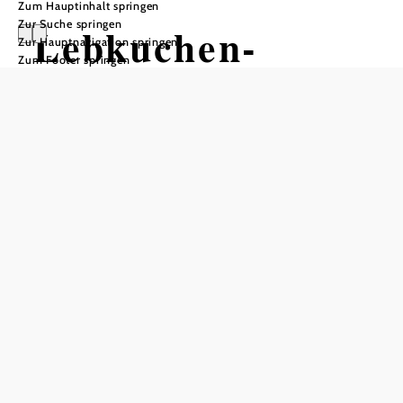
Zum Hauptinhalt springen
Zur Suche springen
Lebkuchen-
Zur Hauptnavigation springen
Zum Footer springen
Express
Wackelstein-Express - Waldviertler Schmalspurbahnverein,
3860 Heidenreichstein