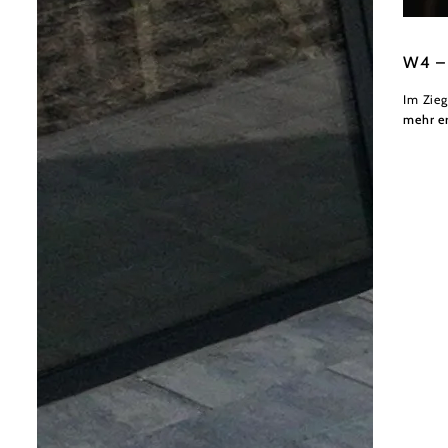
Weinvie
W4 – 
Im Zieg
mehr e