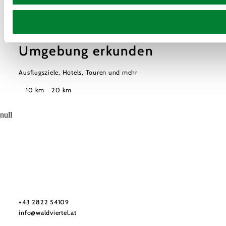
Umgebung erkunden
Ausflugsziele, Hotels, Touren und mehr
Suchradius
10 km
20 km
null
Urlaubsservice
Haben Sie Fragen? Wir helfen Ihnen gerne weiter.
+43 2822 54109
info@waldviertel.at