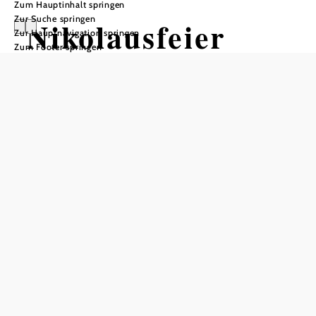
Zum Hauptinhalt springen
Zur Suche springen
Nikolausfeier
Zur Hauptnavigation springen
Zum Footer springen
Pfarrkirche St. Stephan, 3730 Eggenburg
©
©GiZ
Termine