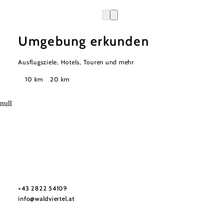
Umgebung erkunden
Ausflugsziele, Hotels, Touren und mehr
Suchradius
10 km
20 km
null
Urlaubsservice
Haben Sie Fragen? Wir helfen Ihnen gerne weiter.
+43 2822 54109
info@waldviertel.at