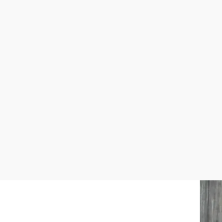
©
Platz´lHeuriger
Platz'l Heuriger
Presslgraben 8, 3550 Langenlois
mehr erfahren