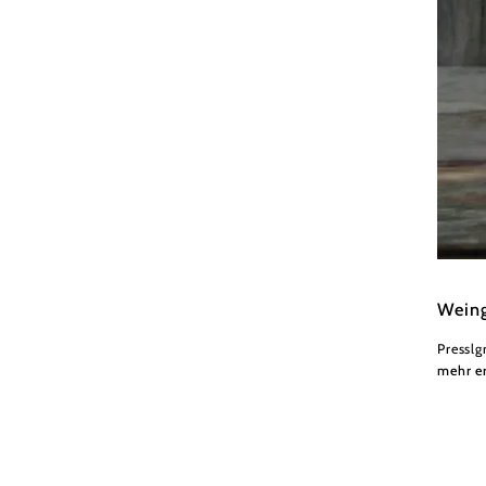
Weingu
Weing
Presslg
mehr e