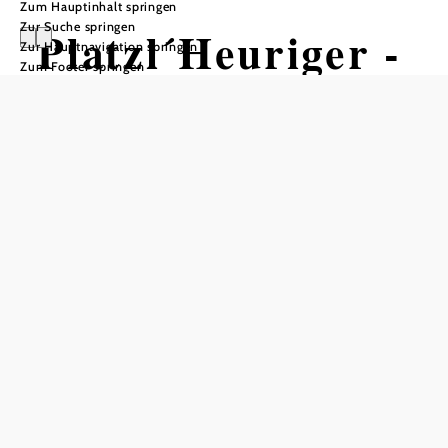
Zum Hauptinhalt springen
Zur Suche springen
Platzl´Heuriger -
Zur Hauptnavigation springen
Zum Footer springen
Herr Franz Josef
Traxler
Platz'l Heuriger, 3550 Langenlois