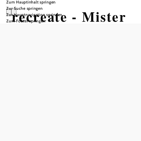
Zum Hauptinhalt springen
Zur Suche springen
recreate - Mister
Zur Hauptnavigation springen
Zum Footer springen
Montelli
Konzert Mit Damenunterrock
Rathaus, Rathaussaal, 3970 Weitra