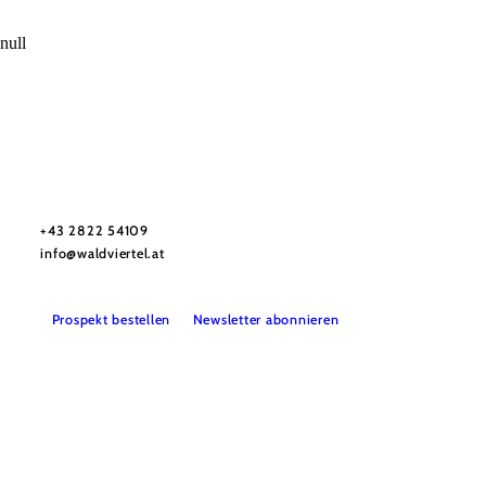
null
Urlaubsservice
Haben Sie Fragen? Wir helfen Ihnen gerne weiter.
+43 2822 54109
info@waldviertel.at
Prospekt bestellen
Newsletter abonnieren
Partner
Presse
Gruppenreisen
Newsletter
Podcast
Karriere
Gemeindeservices
Reise- und Stornobedingungen
Impressum
Datenschutz
LEADER
Haftungsausschluss