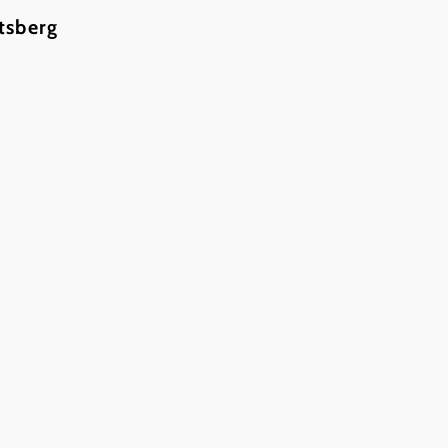
tsberg
©
©Auszug aus Plakat