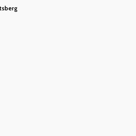
tsberg
Lebhafte, sehr lustige un
Dialogen und exzellenten 
Dorfgemeinschaftshaus Gerotten, 3910 Ger