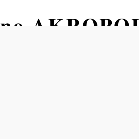
ino AKROPO
 – MONSIE
 MACHT UR
8.2026 um 20
nschaftshaus