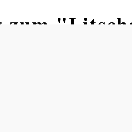
 zum "Litsch
u