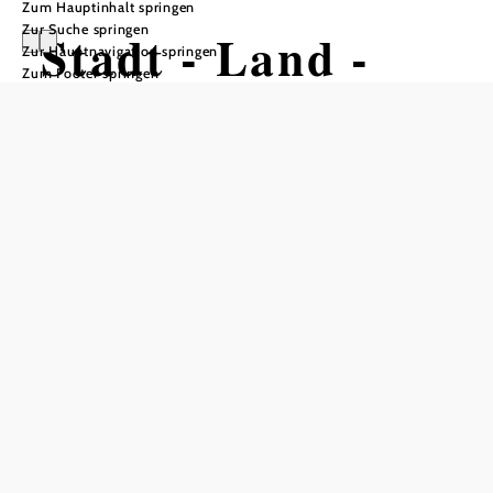
Zum Hauptinhalt springen
Zur Suche springen
Stadt - Land -
Zur Hauptnavigation springen
Zum Footer springen
Fluß
Malerei
Kulturpunkt Hardegg, 2082 Hardegg
Termine
Samstag, 26.09.2026
16:00-20:00 Uhr
Sonntag, 27.09.2026
14:00-18:00 Uhr
Samstag, 03.10.2026
14:00-18:00 Uhr