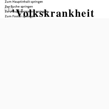
Zum Hauptinhalt springen
Zur Suche springen
"Volkskrankheit
Zur Hauptnavigation springen
Zum Footer springen
Rückenschmerz"
- Vortrag
Festsaal im Rathaus, 3730 Eggenburg