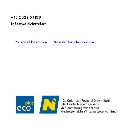
Urlaubsservice
Haben Sie Fragen? Wir helfen Ihnen gerne weiter.
+43 2822 54109
info@waldviertel.at
Prospekt bestellen
Newsletter abonnieren
Partner
Presse
Gruppenreisen
Newsletter
Podcast
Karriere
Gemeindeservices
Reise- und Stornobedingungen
Impressum
Datenschutz
LEADER
Haftungsausschluss
Copyright ©