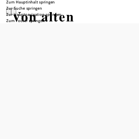
Zum Hauptinhalt springen
Zur Suche springen
Von alten
Zur Hauptnavigation springen
Zum Footer springen
Grenzverteidigu
ngsanlagen
Nationalpark Thayatal, 2082 Hardegg