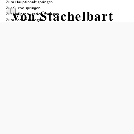
Zum Hauptinhalt springen
Zur Suche springen
Von Stachelbart
Zur Hauptnavigation springen
Zum Footer springen
und Judasohr
Nationalpark Thayatal, 2082 Hardegg