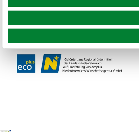
Partner
Presse
Gruppenreisen
Newsletter
Podcast
Karriere
Gemeindeservices
Reise- und Stornobedingungen
Impressum
Datenschutz
LEADER
Haftungsausschluss
Copyright ©