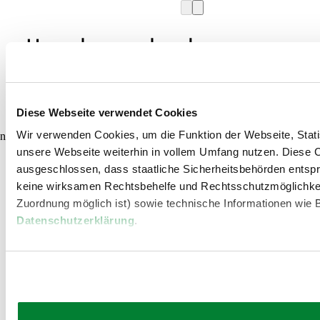
Umgebung erkunden
Ausflugsziele, Hotels, Touren und mehr
Suchradius
10 km
20 km
Diese Webseite verwendet Cookies
Wir verwenden Cookies, um die Funktion der Webseite, Statis
null
unsere Webseite weiterhin in vollem Umfang nutzen. Diese Co
ausgeschlossen, dass staatliche Sicherheitsbehörden entspr
keine wirksamen Rechtsbehelfe und Rechtsschutzmöglichkei
Zuordnung möglich ist) sowie technische Informationen wie B
Datenschutzerklärung
.
Urlaubsservice
Haben Sie Fragen? Wir helfen Ihnen gerne weiter.
+43 2822 54109
info@waldviertel.at
Prospekt bestellen
Newsletter abonnieren