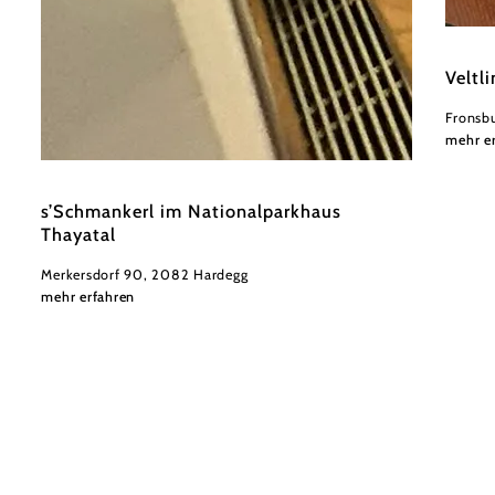
Michae
Veltl
Fronsb
mehr e
©
Barbara Gschwandtner
s’Schmankerl im Nationalparkhaus
Thayatal
Merkersdorf 90, 2082 Hardegg
mehr erfahren