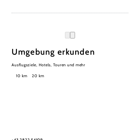
Umgebung erkunden
Ausflugsziele, Hotels, Touren und mehr
Suchradius
10 km
20 km
Urlaubsservice
Haben Sie Fragen? Wir helfen Ihnen gerne weiter.
+43 2822 54109