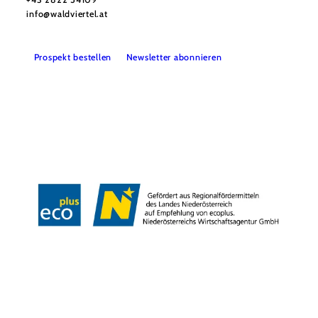
info@waldviertel.at
Prospekt bestellen
Newsletter abonnieren
Partner
Presse
Gruppenreisen
Newsletter
Podcast
Karriere
Gemeindeservices
Reise- und Stornobedingungen
Impressum
Datenschutz
LEADER
Haftungsausschluss
Copyright ©