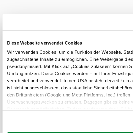
Urlaubsservice
Diese Webseite verwendet Cookies
Haben Sie Fragen? Wir helfen Ihnen gerne weiter.
+43 2822 54109
Wir verwenden Cookies, um die Funktion der Webseite, Statis
info@waldviertel.at
zugeschnittene Inhalte zu ermöglichen. Eine Weitergabe dies
pseudonymisiert. Mit Klick auf „Cookies zulassen“ können Si
Umfang nutzen. Diese Cookies werden – mit Ihrer Einwilligun
Prospekt bestellen
Newsletter abonnieren
verarbeitet und verwendet. In den USA besteht derzeit kei
ist nicht ausgeschlossen, dass staatliche Sicherheitsbehö
Partner
Presse
Gruppenreisen
Newsletter
Podcast
Karriere
den Drittanbietern (Google und Meta Platforms, Inc.) treffen,
Gemeindeservices
Überwachungszwecken zu erhalten. Dagegen gibt es keine 
Reise- und Stornobedingungen
Impressum
Datenschutz
Rechtsschutzmöglichkeiten. Zudem werden von den USA kein
LEADER
Haftungsausschluss
personenbezogener Daten gewährt. Wir geben nur Ihre IP-Ad
eindeutige Zuordnung möglich ist) sowie technische Informati
Endgerät und Bildschirmauflösung an Google bzw. an. Meta w