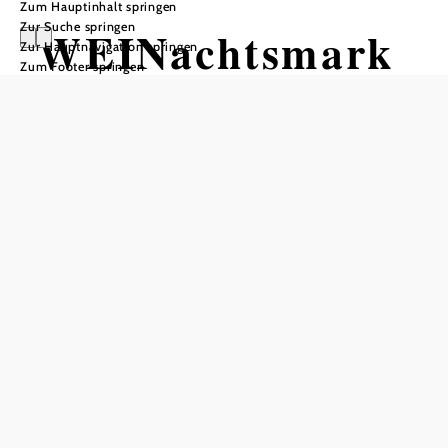
Zum Hauptinhalt springen
Zur Suche springen
WEINachtsmark
Zur Hauptnavigation springen
Zum Footer springen
t im Schloss
Haindorf 2026
Adventmarkt
Hotel Schloss Haindorf, 3550 Langenlois