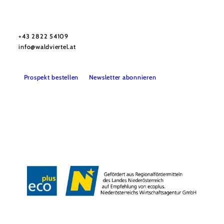
Urlaubsservice
Haben Sie Fragen? Wir helfen Ihnen gerne weiter.
+43 2822 54109
info@waldviertel.at
Prospekt bestellen
Newsletter abonnieren
Partner
Presse
Gruppenreisen
Newsletter
Podcast
Karriere
Gemeindeservices
Reise- und Stornobedingungen
Impressum
Datenschutz
LEADER
Haftungsausschluss
Copyright ©