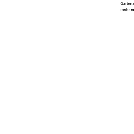
Gartenz
mehr e