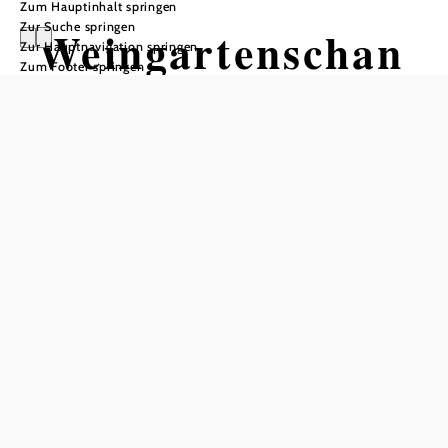
Zum Hauptinhalt springen
Zur Suche springen
Weingartenschan
Zur Hauptnavigation springen
Zum Footer springen
k am WEINWEG
Langenlois
Weingut Bründlmayer beim
Riesenrüttelpult
Riesenrüttelpult am WEINWEG Langenlois, 3550 Langenlois