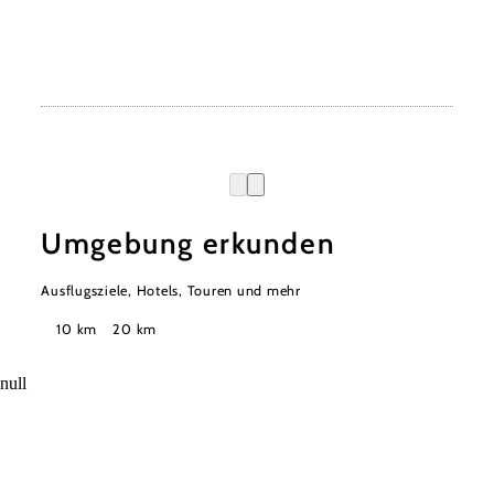
Umgebung erkunden
Ausflugsziele, Hotels, Touren und mehr
Suchradius
10 km
20 km
null