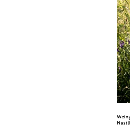
Weingu
Weing
Nastl