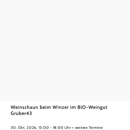
Johann
Wein
Hagm
18. Sep
Urlaub
mehr e
©
Bio-Weingut Gruber43
Weinschaun beim Winzer im BIO-Weingut
Gruber43
30. Okt. 2026, 13:00 - 18:00 Uhr + weitere Termine