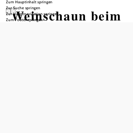
Zum Hauptinhalt springen
Zur Suche springen
Weinschaun beim
Zur Hauptnavigation springen
Zum Footer springen
Winzer im
Weingut Thomas
Herndler
Weingut Thomas Herndler, 3553 Schiltern