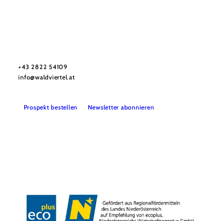
Urlaubsservice
Haben Sie Fragen? Wir helfen Ihnen gerne weiter.
+43 2822 54109
info@waldviertel.at
Prospekt bestellen
Newsletter abonnieren
Partner
Presse
Gruppenreisen
Newsletter
Podcast
Karriere
Gemeindeservices
Reise- und Stornobedingungen
Impressum
Datenschutz
LEADER
Haftungsausschluss