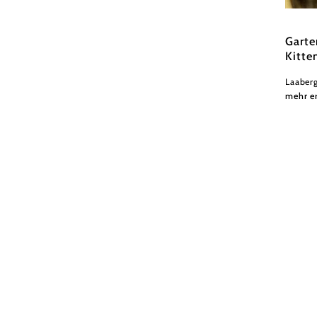
© Waldv
Garte
Kitte
Laaberg
mehr e