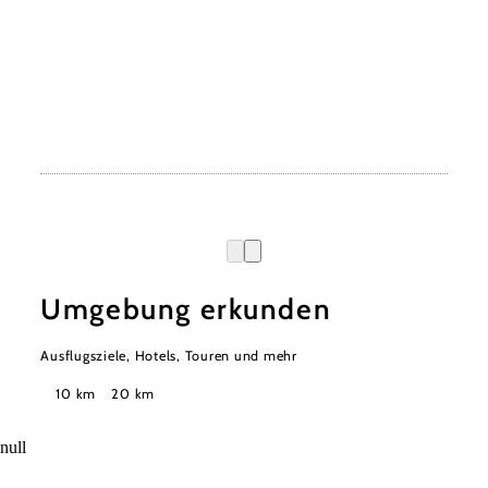
Umgebung erkunden
Ausflugsziele, Hotels, Touren und mehr
Suchradius
10 km
20 km
null