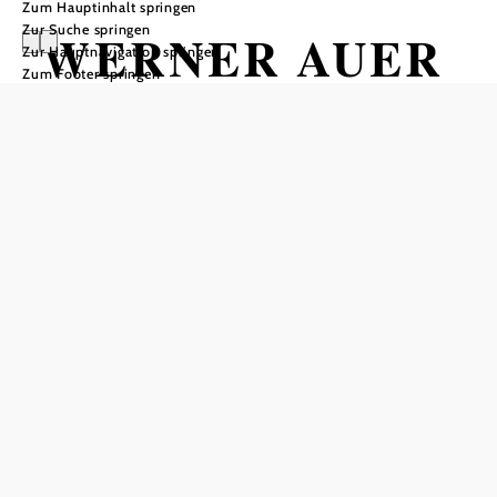
Zum Hauptinhalt springen
Zur Suche springen
WERNER AUER
Zur Hauptnavigation springen
Zum Footer springen
& ANDY LEE
LANG & Band
Schloss Weitra, 3970 Weitra