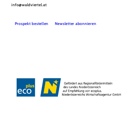
info@waldviertel.at
Prospekt bestellen
Newsletter abonnieren
Partner
Presse
Gruppenreisen
Newsletter
Podcast
Karriere
Gemeindeservices
Reise- und Stornobedingungen
Impressum
Datenschutz
LEADER
Haftungsausschluss
Copyright ©