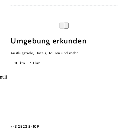
Umgebung erkunden
Ausflugsziele, Hotels, Touren und mehr
Suchradius
10 km
20 km
null
Urlaubsservice
Haben Sie Fragen? Wir helfen Ihnen gerne weiter.
+43 2822 54109