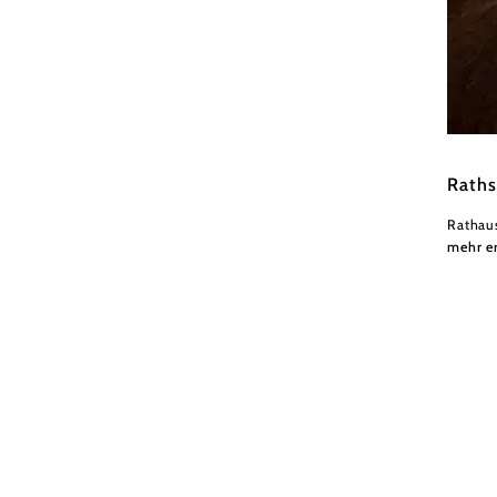
Matthi
Raths
Rathau
mehr e