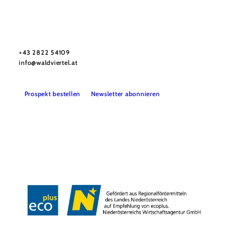
Urlaubsservice
Haben Sie Fragen? Wir helfen Ihnen gerne weiter.
+43 2822 54109
info@waldviertel.at
Prospekt bestellen
Newsletter abonnieren
Partner
Presse
Gruppenreisen
Newsletter
Podcast
Karriere
Gemeindeservices
Reise- und Stornobedingungen
Impressum
Datenschutz
LEADER
Haftungsausschluss