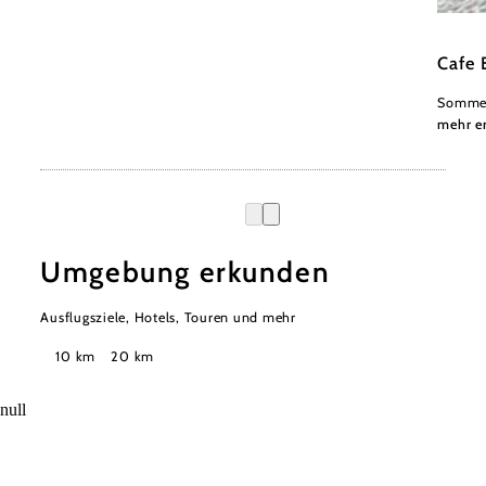
Hanne
Cafe 
Sommer
mehr e
Umgebung erkunden
Ausflugsziele, Hotels, Touren und mehr
Suchradius
10 km
20 km
null