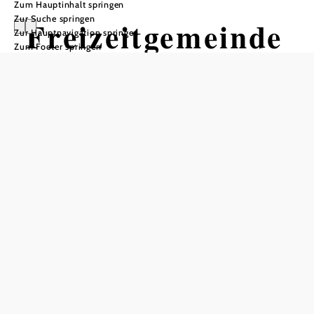
Zum Hauptinhalt springen
Zur Suche springen
Freizeitgemeinde
Zur Hauptnavigation springen
Zum Footer springen
Langau
Öffnungszeiten
Mo - Fr: 7.00 - 12.00 Und 13.00 - 16.00
In Merkliste speichern
Langau im Waldviertel bietet ganz viel Freizeit-Programm
für Kinder und Erwachsene: Spannende
Sehenswürdigkeiten und idyllische Rad- und Wanderwege