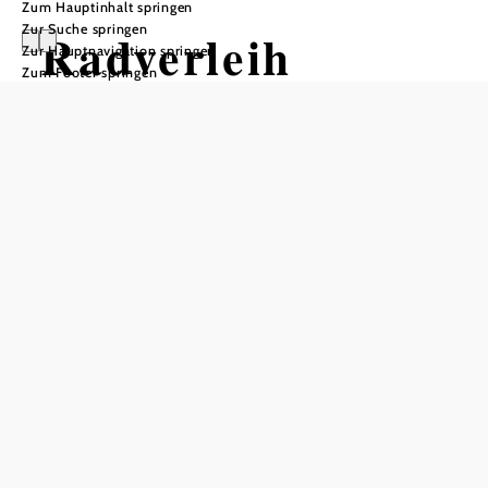
Zum Hauptinhalt springen
Zur Suche springen
Radverleih
Zur Hauptnavigation springen
Zum Footer springen
Schüttkasten
Geras
In Merkliste speichern
Für die Hotelgäste stehen 6 Fahrräder (3xDamen,
3xHerren) sowie 3 E-Bikes zum Ausleihen zur Verfügung.
null
Schüttkasten Geras