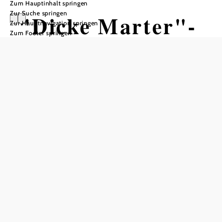
Zum Hauptinhalt springen
Zur Suche springen
"Dicke Marter"-
Zur Hauptnavigation springen
Zum Footer springen
Weg
Wandertour ausgehend von Fistritz,
Ortsmitte
Schwierigkeit: mittel
Distanz: 7,77 km
Dauer: 2:00 h
Aufstieg: 124 Hm
Abstieg: 124 Hm
In Merkliste speichern