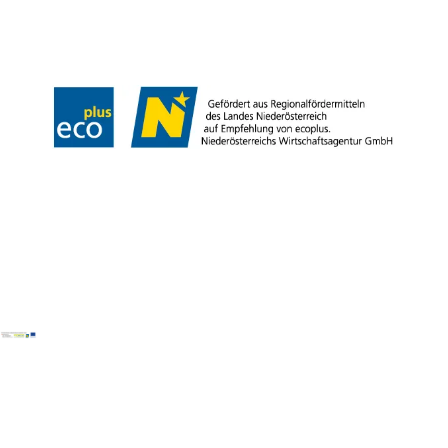
Reise- und Stornobedingungen
Impressum
Datenschutz
LEADER
Haftungsausschluss
Copyright ©