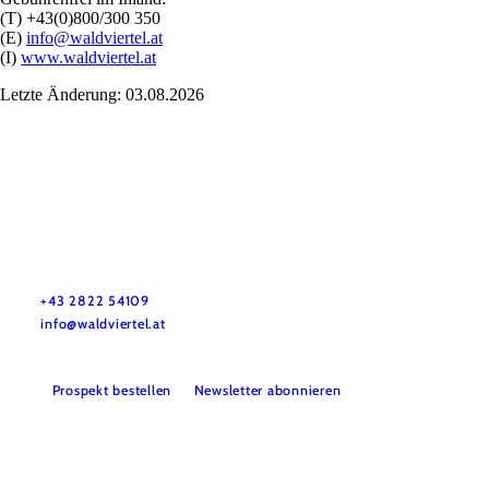
(T) +43(0)800/300 350
(E)
info@waldviertel.at
(I)
www.waldviertel.at
Letzte Änderung: 03.08.2026
Urlaubsservice
Haben Sie Fragen? Wir helfen Ihnen gerne weiter.
+43 2822 54109
info@waldviertel.at
Prospekt bestellen
Newsletter abonnieren
Partner
Presse
Gruppenreisen
Newsletter
Podcast
Karriere
Gemeindeservices