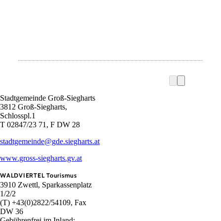
Stadtgemeinde Groß-Siegharts
3812 Groß-Siegharts,
Schlosspl.1
T 02847/23 71, F DW 28
stadtgemeinde@gde.siegharts.at
www.gross-siegharts.gv.at
WALDVIERTEL Tourismus
3910 Zwettl, Sparkassenplatz
1/2/2
(T) +43(0)2822/54109, Fax
DW 36
Gebührenfrei im Inland: