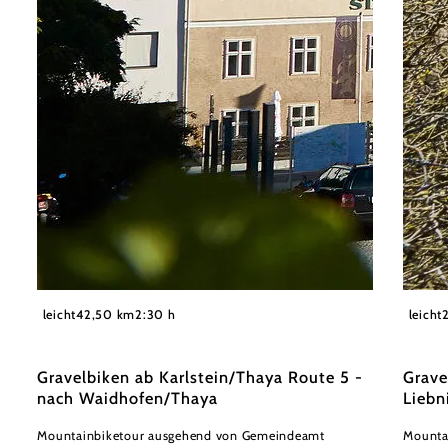
©
Waldviertel Tourismus, lichtstark.com
Matthi
leicht
42,50 km
2:30 h
leicht
Gravelbiken ab Karlstein/Thaya Route 5 -
Grave
nach Waidhofen/Thaya
Liebn
Mountainbiketour ausgehend von Gemeindeamt
Mounta