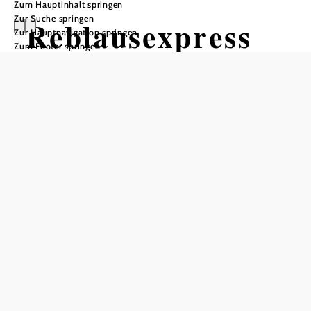
Zum Hauptinhalt springen
Zur Suche springen
Reblausexpress
Zur Hauptnavigation springen
Zum Footer springen
Radweg
Radtour ausgehend von Drosendorf
oder Retz
Schwierigkeit: mittel
Distanz: 50,33 km
Dauer: 3:00 h
Aufstieg: 294 Hm
Abstieg: 464 Hm
In Merkliste speichern