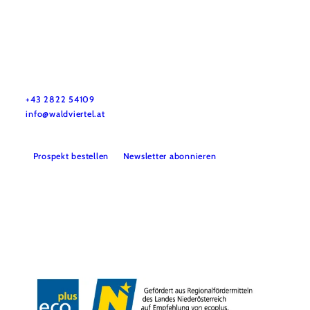
Urlaubsservice
Haben Sie Fragen? Wir helfen Ihnen gerne weiter.
+43 2822 54109
info@waldviertel.at
Prospekt bestellen
Newsletter abonnieren
Partner
Presse
Gruppenreisen
Newsletter
Podcast
Karriere
Gemeindeservices
Reise- und Stornobedingungen
Impressum
Datenschutz
LEADER
Haftungsausschluss