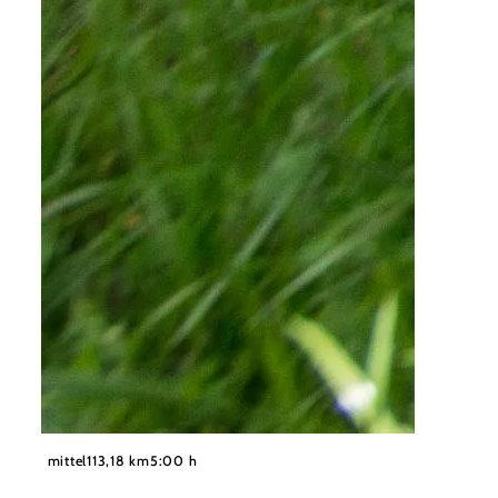
©
Marktgemeinde Schweiggers
mittel
113,18 km
5:00 h