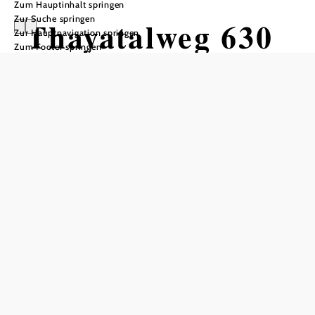
Zum Hauptinhalt springen
Zur Suche springen
Thayatalweg 630
Zur Hauptnavigation springen
Zum Footer springen
- 6. Etappe:
Waidhofen/Thaya
- Dobersberg
Wandertour ausgehend von
Waidhofen/Thaya (Rathaus)
Schwierigkeit: leicht
Distanz: 15,46 km
Dauer: 3:45 h
Aufstieg: 116 Hm
Abstieg: 157 Hm
In Merkliste speichern