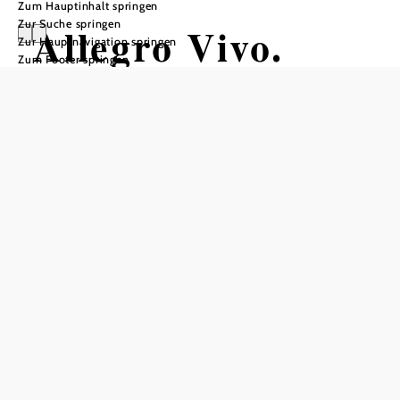
Zum Hauptinhalt springen
Zur Suche springen
Allegro Vivo.
Zur Hauptnavigation springen
Zum Footer springen
»Galakonzert«
"La notte Italiana"
Kunsthaus Horn, 3580 Horn