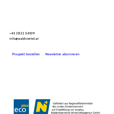
Urlaubsservice
Haben Sie Fragen? Wir helfen Ihnen gerne weiter.
+43 2822 54109
info@waldviertel.at
Prospekt bestellen
Newsletter abonnieren
Partner
Presse
Gruppenreisen
Newsletter
Podcast
Karriere
Gemeindeservices
Reise- und Stornobedingungen
Impressum
Datenschutz
LEADER
Haftungsausschluss