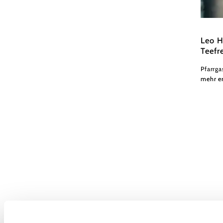
www.m
Leo H
Teefr
Pfarrg
mehr e