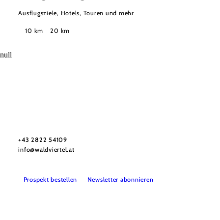
Ausflugsziele, Hotels, Touren und mehr
Suchradius
10 km
20 km
null
Urlaubsservice
Haben Sie Fragen? Wir helfen Ihnen gerne weiter.
+43 2822 54109
info@waldviertel.at
Prospekt bestellen
Newsletter abonnieren
Partner
Presse
Gruppenreisen
Newsletter
Podcast
Karriere
Gemeindeservices