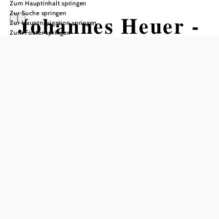
Zum Hauptinhalt springen
Zur Suche springen
Johannes Heuer -
Zur Hauptnavigation springen
Zum Footer springen
’Moment noch!’
Galerie Blaugelbezwettl, 3910 Zwettl-Niederösterreich