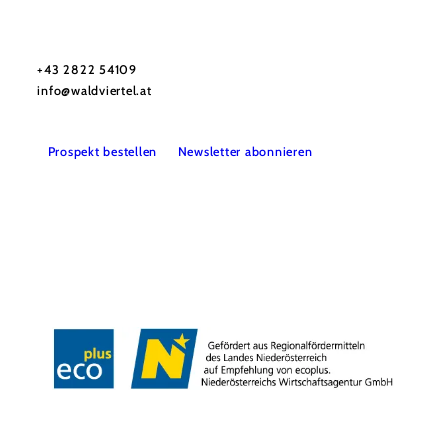
Urlaubsservice
Haben Sie Fragen? Wir helfen Ihnen gerne weiter.
+43 2822 54109
info@waldviertel.at
Prospekt bestellen
Newsletter abonnieren
Partner
Presse
Gruppenreisen
Newsletter
Podcast
Karriere
Gemeindeservices
Reise- und Stornobedingungen
Impressum
Datenschutz
LEADER
Haftungsausschluss
Copyright ©