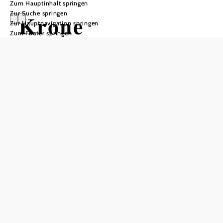
Zum Hauptinhalt springen
Zur Suche springen
Krone
Zur Hauptnavigation springen
Zum Footer springen
Ritterturnier
2026
3. & 4. und 10. & 11. Oktober 2026
Renaissanceschloss Rosenburg, 3573 Rosenburg