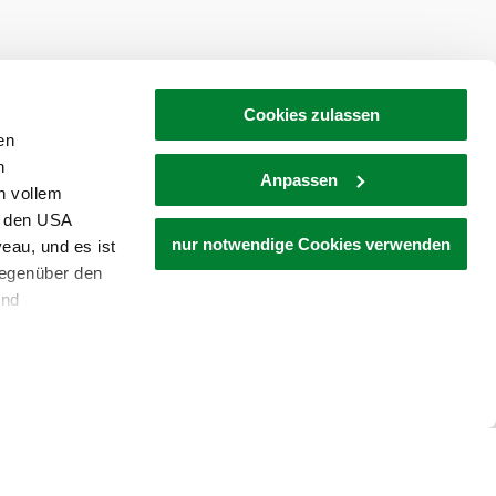
Cookies zulassen
en
h
Anpassen
n vollem
n den USA
nur notwendige Cookies verwenden
eau, und es ist
gegenüber den
und
den Schutz
dass keine
ieter, Endgerät
einer möglichen