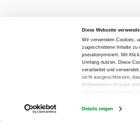
Diese Webseite verwende
Wir verwenden Cookies, um
zugeschnittene Inhalte zu 
pseudonymisiert. Mit Klic
Umfang nutzen. Diese Cook
verarbeitet und verwendet
nicht ausgeschlossen, da
Drittanbietern (Google und 
Überwachungszwecken zu e
Rechtsschutzmöglichkeite
personenbezogener Daten g
Details zeigen
eindeutige Zuordnung mögli
und Bildschirmauflösung a
späteren Deaktivierung fi