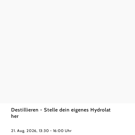
25. Sep
SONNEN
mehr e
©
@SONNENTOR
Destillieren - Stelle dein eigenes Hydrolat
her
21. Aug. 2026, 13:30 - 16:00 Uhr