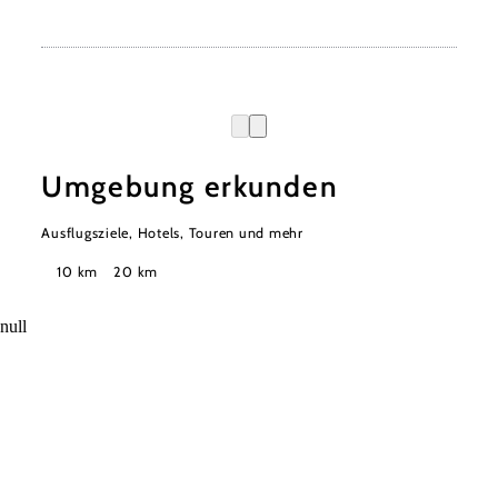
Umgebung erkunden
Ausflugsziele, Hotels, Touren und mehr
Suchradius
10 km
20 km
null
Urlaubsservice
Haben Sie Fragen? Wir helfen Ihnen gerne weiter.