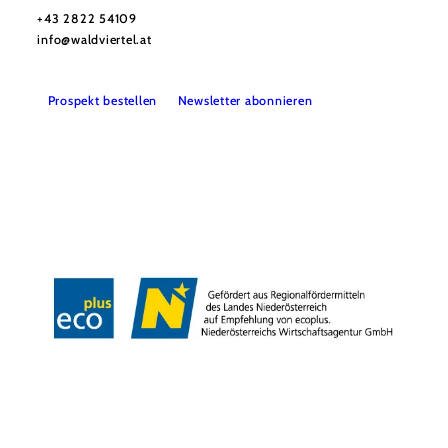
+43 2822 54109
info@waldviertel.at
Prospekt bestellen
Newsletter abonnieren
Partner
Presse
Gruppenreisen
Newsletter
Podcast
Karriere
Gemeindeservices
Reise- und Stornobedingungen
Impressum
Datenschutz
LEADER
Haftungsausschluss
Copyright ©