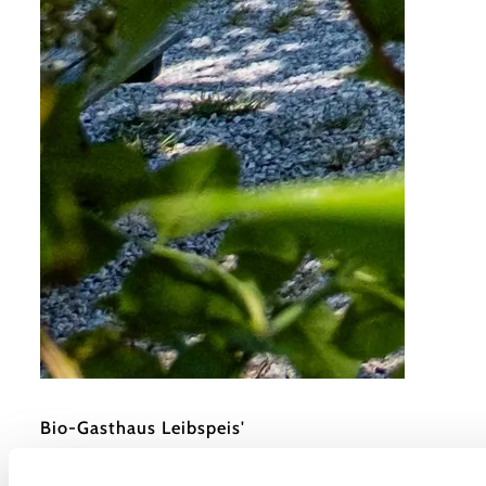
©
SONNENTOR
Bio-Gasthaus Leibspeis'
Sprögnitz 15, 3913 Großgöttfritz