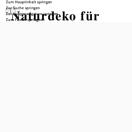
Zum Hauptinhalt springen
Zur Suche springen
Naturdeko für
Zur Hauptnavigation springen
Zum Footer springen
Hochzeiten &
Feste
Feine Blüten, natürliche Materialien
und liebevolle Details selbst
gestalten
SONNENTOR Erlebnis, 3913 Sprögnitz