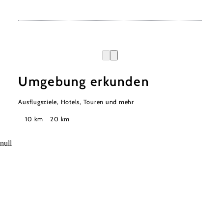
Umgebung erkunden
Ausflugsziele, Hotels, Touren und mehr
Suchradius
10 km
20 km
null
Urlaubsservice
Haben Sie Fragen? Wir helfen Ihnen gerne weiter.