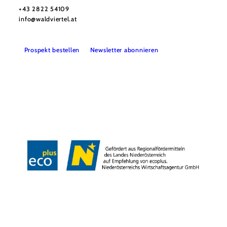
+43 2822 54109
info@waldviertel.at
Prospekt bestellen
Newsletter abonnieren
Partner
Presse
Gruppenreisen
Newsletter
Podcast
Karriere
Gemeindeservices
Reise- und Stornobedingungen
Impressum
Datenschutz
LEADER
Haftungsausschluss
Copyright ©