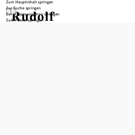
Zum Hauptinhalt springen
Zur Suche springen
Rudolf
Zur Hauptnavigation springen
Zum Footer springen
Buchbinder
Auditorium Grafenegg, 3485 Grafenegg