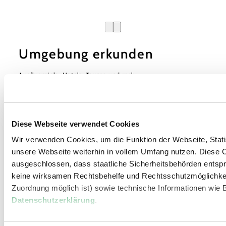
Umgebung erkunden
Ausflugsziele, Hotels, Touren und mehr
Suchradius
10 km
20 km
Diese Webseite verwendet Cookies
Wir verwenden Cookies, um die Funktion der Webseite, Statis
unsere Webseite weiterhin in vollem Umfang nutzen. Diese Co
ausgeschlossen, dass staatliche Sicherheitsbehörden entspr
Urlaubsservice
keine wirksamen Rechtsbehelfe und Rechtsschutzmöglichkei
Haben Sie Fragen? Wir helfen Ihnen gerne weiter.
Zuordnung möglich ist) sowie technische Informationen wie B
+43 2822 54109
Datenschutzerklärung
.
info@waldviertel.at