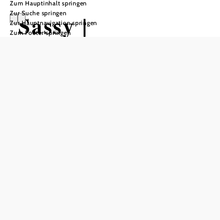
Zum Hauptinhalt springen
Zur Suche springen
Sassy |
Zur Hauptnavigation springen
Zum Footer springen
Wipfelklang
Festival
Gföhlerwald
Livekonzert
Freilichtbühne Gföhlerwald, 3542 Gföhl