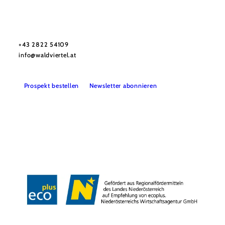
Urlaubsservice
Haben Sie Fragen? Wir helfen Ihnen gerne weiter.
+43 2822 54109
info@waldviertel.at
Prospekt bestellen
Newsletter abonnieren
Partner
Presse
Gruppenreisen
Newsletter
Podcast
Karriere
Gemeindeservices
Reise- und Stornobedingungen
Impressum
Datenschutz
LEADER
Haftungsausschluss