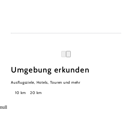
Umgebung erkunden
Ausflugsziele, Hotels, Touren und mehr
Suchradius
10 km
20 km
null