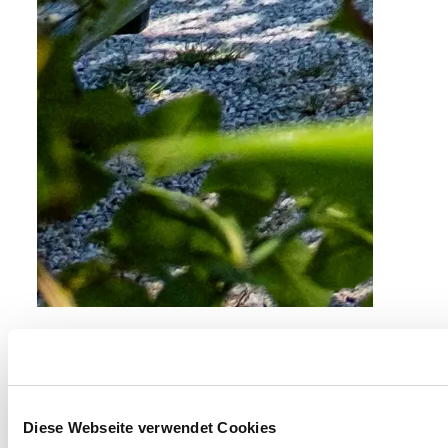
©
SONNENTOR
Bio-Gasthaus Leibspeis'
Sprögnitz 15, 3913 Großgöttfritz
mehr erfahren
Diese Webseite verwendet Cookies