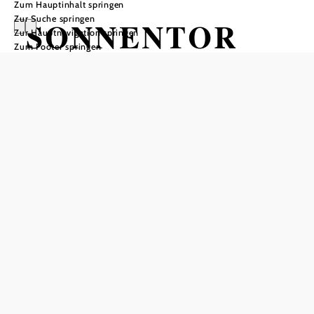
Zum Hauptinhalt springen
Zur Suche springen
SONNENTOR
Zur Hauptnavigation springen
Zum Footer springen
Kräuterwanderu
ngen
Entdecke die wertvollen Kräuter der
Natur und lerne, wie man sie
achtsam sammelt und verarbeitet.
SONNENTOR Erlebnis, 3913 Sprögnitz