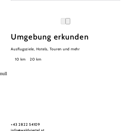
Umgebung erkunden
Ausflugsziele, Hotels, Touren und mehr
Suchradius
10 km
20 km
null
Urlaubsservice
Haben Sie Fragen? Wir helfen Ihnen gerne weiter.
+43 2822 54109
info@waldviertel.at