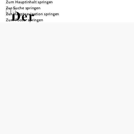
Zum Hauptinhalt springen
Zur Suche springen
Der
Zur Hauptnavigation springen
Zum Footer springen
Gedächtnisvirtuo
se
Gedächtnisvirtuose Hugo Weber-
Rumpe
Schloss Artstetten, 3661 Artstetten