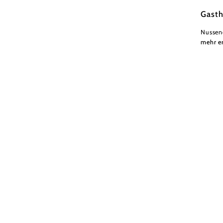
Gasth
Nussend
mehr e