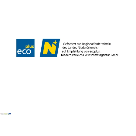
Partner
Presse
Gruppenreisen
Newsletter
Podcast
Karriere
Gemeindeservices
Reise- und Stornobedingungen
Impressum
Datenschutz
LEADER
Haftungsausschluss
Copyright ©