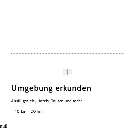
Umgebung erkunden
Ausflugsziele, Hotels, Touren und mehr
Suchradius
10 km
20 km
null