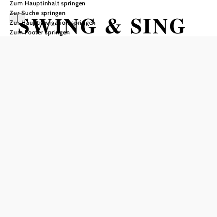
Zum Hauptinhalt springen
Zur Suche springen
SWING & SING
Zur Hauptnavigation springen
Zum Footer springen
2026
VON PÖGGSTALL BIS NEW YORK
Schloss Pöggstall Arkadenhof, 3650 Pöggstall