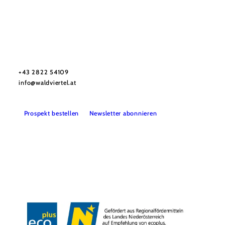
Urlaubsservice
Haben Sie Fragen? Wir helfen Ihnen gerne weiter.
+43 2822 54109
info@waldviertel.at
Prospekt bestellen
Newsletter abonnieren
Partner
Presse
Gruppenreisen
Newsletter
Podcast
Karriere
Gemeindeservices
Reise- und Stornobedingungen
Impressum
Datenschutz
LEADER
Haftungsausschluss