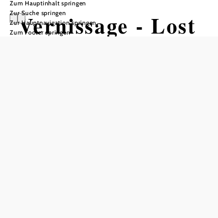
Zum Hauptinhalt springen
Zur Suche springen
Vernissage - Lost
Zur Hauptnavigation springen
Zum Footer springen
and Found Places
2025 - Neu
25. Sommerakademie Motten, 3860 Heidenreichstein
Termine
Samstag, 05.09.2026
19:30 Uhr
In Merkliste speichern