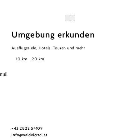
Umgebung erkunden
Ausflugsziele, Hotels, Touren und mehr
Suchradius
10 km
20 km
null
Urlaubsservice
Haben Sie Fragen? Wir helfen Ihnen gerne weiter.
+43 2822 54109
info@waldviertel.at