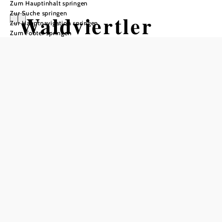
Zum Hauptinhalt springen
Zur Suche springen
Waldviertler
Zur Hauptnavigation springen
Zum Footer springen
TischKultur
Schlosspark Grafenegg | Toni
Mörwald & Philip Hagenauer
Schlosspark Grafenegg, 3485 Grafenegg