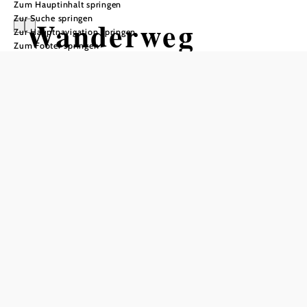
Zum Hauptinhalt springen
Zur Suche springen
Wanderweg
Zur Hauptnavigation springen
Zum Footer springen
Reingers Nr. 50 -
lang
Wandertour ausgehend von Reingers
Schwierigkeit: leicht
Distanz: 9,95 km
Dauer: 2:30 h
Aufstieg: 99 Hm
Abstieg: 99 Hm
In Merkliste speichern