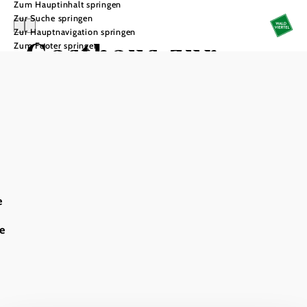
Zum Hauptinhalt springen
Zur Suche springen
Zur Hauptnavigation springen
Gasthaus zur
Zum Footer springen
alten Mühle
In Merkliste speichern
Kapazitäten
e
10 Betten
6
e
Gasthaus
zur alten
Mühle