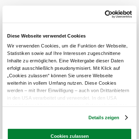
anfragen
Diese Webseite verwendet Cookies
mehr anzeigen
Wir verwenden Cookies, um die Funktion der Webseite,
Statistiken sowie auf Ihre Interessen zugeschnittene
Umgebung erkunden
Inhalte zu ermöglichen. Eine Weitergabe dieser Daten
erfolgt ausschließlich pseudonymisiert. Mit Klick auf
Ausflugsziele, Hotels, Touren und mehr
„Cookies zulassen“ können Sie unsere Webseite
Suchradius
10 km
20 km
weiterhin in vollem Umfang nutzen. Diese Cookies
werden – mit Ihrer Einwilligung – auch von Drittanbietern
in den USA verarbeitet und verwendet. In den USA
besteht derzeit kein angemessenes Datenschutzniveau,
und es ist nicht ausgeschlossen, dass staatliche
Details zeigen
Sicherheitsbehörden entsprechende Anordnungen
gegenüber den Drittanbietern (Google und Meta
Urlaubsservice
Platforms, Inc.) treffen, um Zugriff auf Daten zu Kontroll-
Cookies zulassen
Haben Sie Fragen? Wir helfen Ihnen gerne weiter.