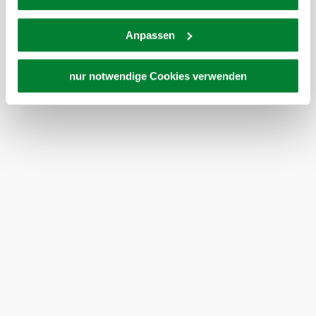
und Überwachungszwecken zu erhalten. Dagegen gibt es
+43 2822 54109
info@waldviertel.at
keine wirksamen Rechtsbehelfe und
Anpassen
Rechtsschutzmöglichkeiten. Zudem werden von den
USA keine geeigneten Garantien für den Schutz
Prospekt bestellen
Newsletter abonnieren
personenbezogener Daten gewährt. Wir geben nur Ihre
nur notwendige Cookies verwenden
IP-Adresse (in gekürzter Form, sodass keine eindeutige
Zuordnung möglich ist) sowie technische Informationen
Partner
Presse
Gruppenreisen
Newsletter
Podcast
Karriere
Gemeindeservices
wie Browser, Internetanbieter, Endgerät und
Reise- und Stornobedingungen
Impressum
Datenschutz
Bildschirmauflösung an Google bzw. an. Meta weiter.
LEADER
Haftungsausschluss
Weitere Details zu Cookies und einer möglichen späteren
Deaktivierung finden Sie in unserer
Datenschutzerklärung
.
Copyright ©