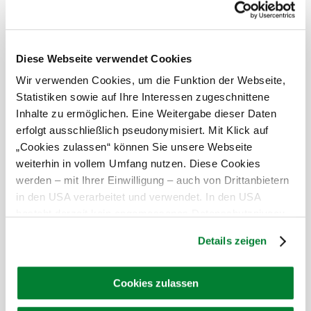
Diese Webseite verwendet Cookies
Wir verwenden Cookies, um die Funktion der Webseite,
Statistiken sowie auf Ihre Interessen zugeschnittene
weitere Bilder in Galerie
©
Gemeinde Reingers
Inhalte zu ermöglichen. Eine Weitergabe dieser Daten
anzeigen
erfolgt ausschließlich pseudonymisiert. Mit Klick auf
Ausstattungen
„Cookies zulassen“ können Sie unsere Webseite
Führungen
weiterhin in vollem Umfang nutzen. Diese Cookies
Das aktuelle Wetter in Reingers
werden – mit Ihrer Einwilligung – auch von Drittanbietern
in den USA verarbeitet und verwendet. In den USA
besteht derzeit kein angemessenes Datenschutzniveau,
Heute, 09.08.2026
18° bis 28°
und es ist nicht ausgeschlossen, dass staatliche
Details zeigen
Sicherheitsbehörden entsprechende Anordnungen
klarer Himmel
Windgeschwindigkeit
2,9 km/h
gegenüber den Drittanbietern (Google und Meta
Platforms, Inc.) treffen, um Zugriff auf Daten zu Kontroll-
Cookies zulassen
Morgen, 10.08.2026
19° bis 32°
und Überwachungszwecken zu erhalten. Dagegen gibt es