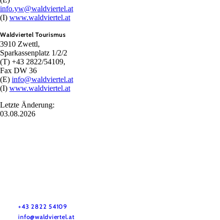
info.yw@waldviertel.at
(I)
www.waldviertel.at
Waldviertel Tourismus
3910 Zwettl,
Sparkassenplatz 1/2/2
(T) +43 2822/54109,
Fax DW 36
(E)
info@waldviertel.at
(I)
www.waldviertel.at
Letzte Änderung:
03.08.2026
Urlaubsservice
Haben Sie Fragen? Wir helfen Ihnen gerne weiter.
+43 2822 54109
info@waldviertel.at