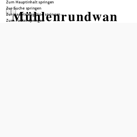
Zum Hauptinhalt springen
Zur Suche springen
Mühlenrundwan
Zur Hauptnavigation springen
Zum Footer springen
derweg im
Südlichen
Waldviertel
Wandertour ausgehend von
Kirchenplatz
Distanz: 2,16 km
Dauer: 0:38 h
Aufstieg: 66 Hm
Abstieg: 49 Hm
In Merkliste speichern