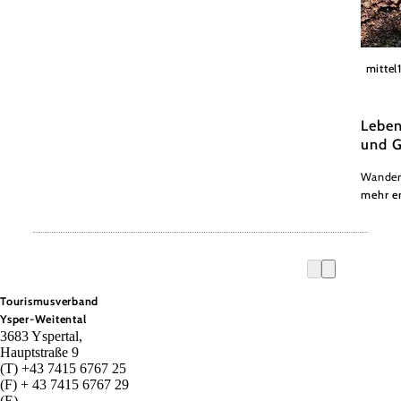
Nieder
mittel
Leben
und G
Wander
mehr e
Tourismusverband
Ysper-Weitental
3683 Yspertal,
Hauptstraße 9
(T) +43 7415 6767 25
(F) + 43 7415 6767 29
(E)