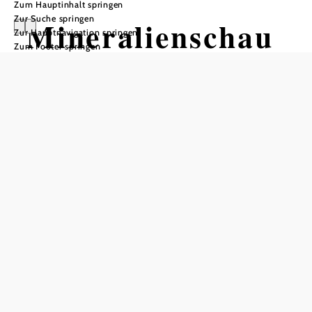
Zum Hauptinhalt springen
Zur Suche springen
Mineralienschau
Zur Hauptnavigation springen
Zum Footer springen
depot Eggenburg
Mineralienschaudepot, 3730 Eggenburg